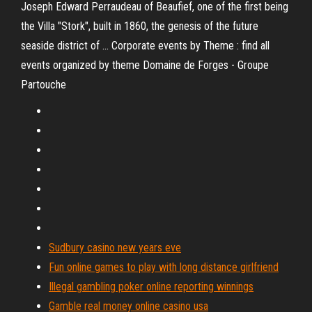
Joseph Edward Perraudeau of Beaufief, one of the first being
the Villa "Stork", built in 1860, the genesis of the future
seaside district of …
Corporate events by Theme : find all
events organized by theme
Domaine de Forges - Groupe
Partouche
Sudbury casino new years eve
Fun online games to play with long distance girlfriend
Illegal gambling poker online reporting winnings
Gamble real money online casino usa