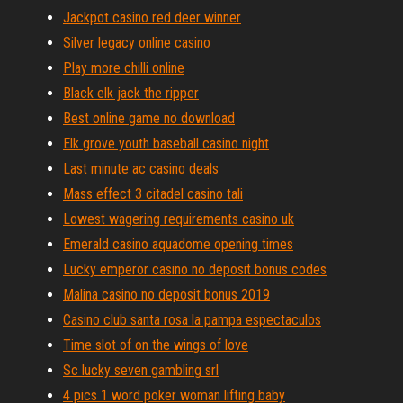
Jackpot casino red deer winner
Silver legacy online casino
Play more chilli online
Black elk jack the ripper
Best online game no download
Elk grove youth baseball casino night
Last minute ac casino deals
Mass effect 3 citadel casino tali
Lowest wagering requirements casino uk
Emerald casino aquadome opening times
Lucky emperor casino no deposit bonus codes
Malina casino no deposit bonus 2019
Casino club santa rosa la pampa espectaculos
Time slot of on the wings of love
Sc lucky seven gambling srl
4 pics 1 word poker woman lifting baby